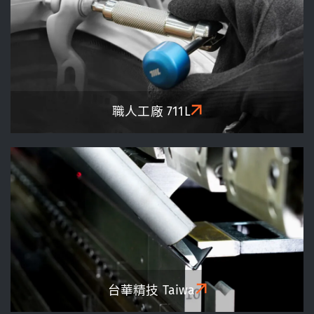
職人工廠
711L
台華精技
Taiwa