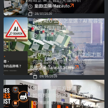
寫給企業主管的完整解析
皇田工業
Macauto
閱讀時間 18 分鐘
28/07/2026
台灣 AEO 公司怎麼選？AI 搜尋優
化的 7 個判斷標準
閱讀時間 16 分鐘
19/07/2026
AEO 的第一步：AI 搜尋如何判斷
你的 B2B 品牌是否真的存在
丞皓企業
Taiwan Screw
閱讀時間 12 分鐘
09/06/2026
節點、邊與三方比對：AI 演算法
如何判斷你的企業是否真實存在
閱讀時間 7 分鐘