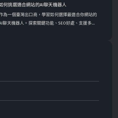
如何挑選適合網站的AI聊天機器人
作為一個臺灣出口商，學習如何選擇最適合你網站的
AI聊天機器人。探索關鍵功能、SEO好處、支援多語
言和成本效益解決方案。Globalsense 行銷提供針對
B2B製造商量身定制的以GPT-4為動力的聊天機器人。