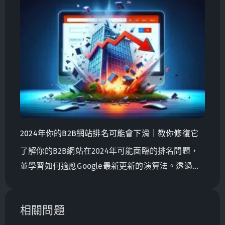
2024年你的B2B網站排名可能會下滑｜教你修復它
了解你的B2B網站在2024年可能面臨的排名問題，
並學習如何適應Google最新更新的演算法。透過專
注於高品質內容、用戶友好設計和有效實踐SEO，
確保你的網站脫穎而出。避免掉入常見陷阱，加強
相關問題
你的數位行銷以超越競爭對手。