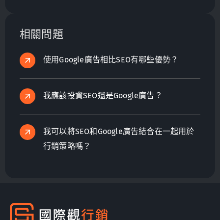
注於高品質內容、用戶友好設計和有效實踐SEO，
確保你的網站脫穎而出。避免掉入常見陷阱，加強
相關問題
你的數位行銷以超越競爭對手。
使用Google廣告相比SEO有哪些優勢？
我應該投資SEO還是Google廣告？
我可以將SEO和Google廣告結合在一起用於
行銷策略嗎？